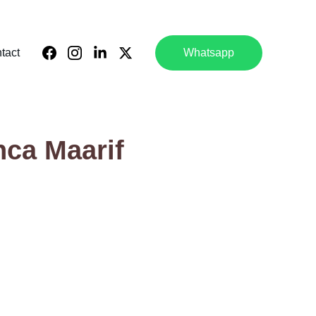
tact
Whatsapp
nca Maarif