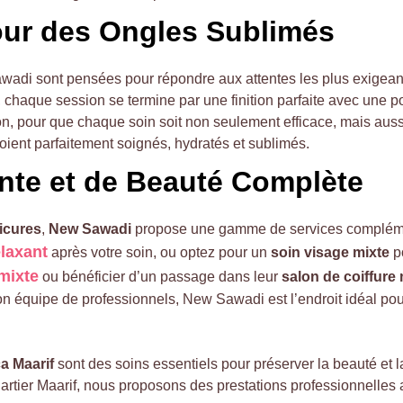
ur des Ongles Sublimés
adi sont pensées pour répondre aux attentes les plus exigeant
chaque session se termine par une finition parfaite avec une po
tion, pour que chaque soin soit non seulement efficace, mais auss
oient parfaitement soignés, hydratés et sublimés.
te et de Beauté Complète
icures
, 
New Sawadi
 propose une gamme de services compléme
laxant
 après votre soin, ou optez pour un 
soin visage mixte
 p
ixte
 ou bénéficier d’un passage dans leur 
salon de coiffure 
 équipe de professionnels, New Sawadi est l’endroit idéal pour
a Maarif
 sont des soins essentiels pour préserver la beauté et 
quartier Maarif, nous proposons des prestations professionnelle