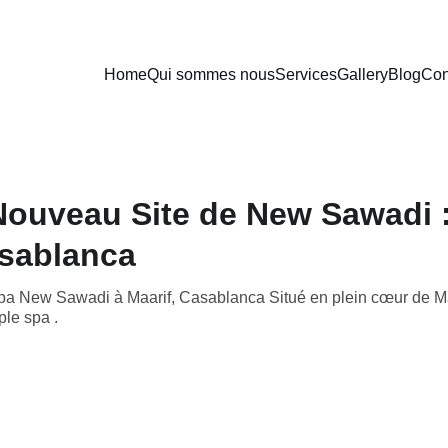
Home
Qui sommes nous
Services
Gallery
Blog
Con
Nouveau Site de New Sawadi :
asablanca
pa New Sawadi à Maarif, Casablanca Situé en plein cœur de M
ple spa .